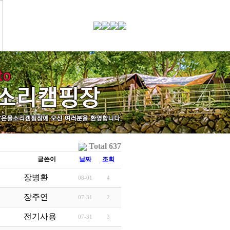
Total 637
글쓴이
날짜
조회
장병환
08-01
4
장주연
07-31
2
전기사용
07-31
3