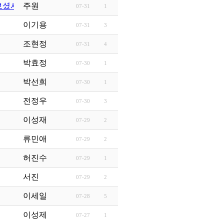
보셨서요?
주원
07-31
1
이기용
07-31
3
조현정
07-31
4
박효정
07-30
1
박선희
07-30
1
전정우
07-30
3
이성재
07-29
2
류민애
07-29
2
허진수
07-29
1
서진
07-29
2
이세일
07-28
5
이성제
07-27
1