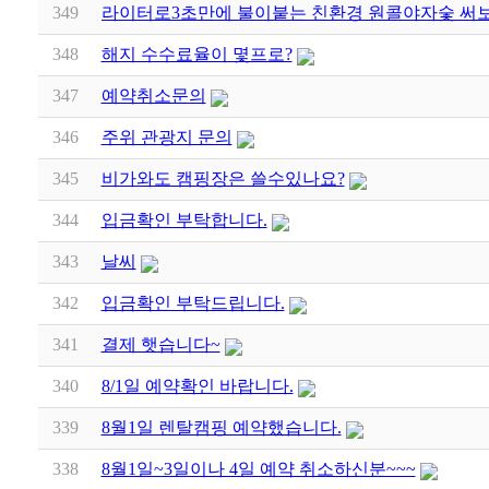
349
라이터로3초만에 불이붙는 친환경 원콜야자숯 써
348
해지 수수료율이 몇프로?
347
예약취소문의
346
주위 관광지 문의
345
비가와도 캠핑장은 쓸수있나요?
344
입금확인 부탁합니다.
343
날씨
342
입금확인 부탁드립니다.
341
결제 햇습니다~
340
8/1일 예약확인 바랍니다.
339
8월1일 렌탈캠핑 예약했습니다.
338
8월1일~3일이나 4일 예약 취소하신분~~~