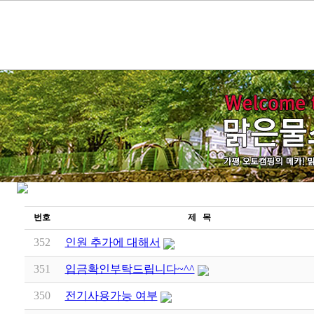
번호
제 목
352
인원 추가에 대해서
351
입금확인부탁드립니다~^^
350
전기사용가능 여부