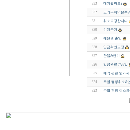
333
대기될까요?
332
고기구워먹을수잇
331
취소요청합니다
330
인원추가
329
애완견 출입
328
입금확인요청
327
환불&연기
326
입금완료 7/28일
325
예약 관련 몇가지
324
주말 캠핑취소&
323
주말 캠핑 취소요