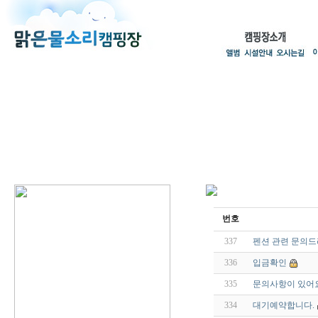
번호
337
펜션 관련 문의
336
입금확인
335
문의사항이 있어
334
대기예약합니다.