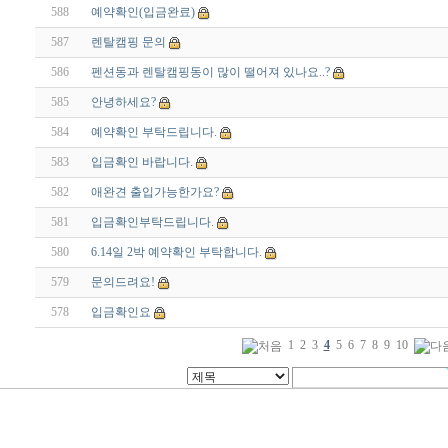
588
예약확인(입금완료)
587
렌탈캠핑 문의
586
펜션동과 렌탈캠핑동이 많이 떨어져 있나요..?
585
안녕하세요?
584
예약확인 부탁드립니다.
583
입금확인 바랍니다.
582
애완견 출입가능한가요?
581
입금확인부탁드립니다.
580
6.14일 2박 예약확인 부탁합니다.
579
문의드려요!
578
입금확인요
1
2
3
4
5
6
7
8
9
10