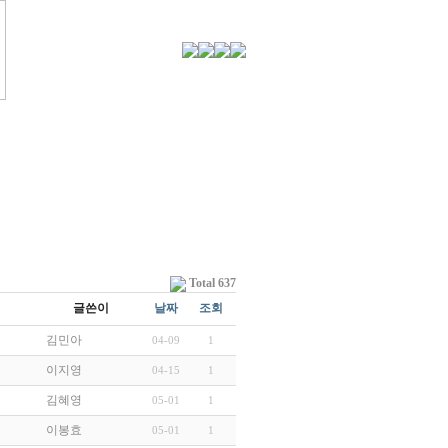
Total 637
글쓴이
날짜
조회
김민아
04-09
1
이지영
04-15
1
김혜영
05-01
1
이봉효
05-01
1