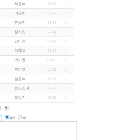
서원석
05-08
1
이은희
05-08
1
전용진
05-14
1
정지만
05-14
1
김미경
05-15
1
이재욱
05-15
1
박기용
05-17
1
박상호
05-22
1
임원식
05-25
1
캠핑소녀
05-27
1
장형지
05-29
1
and
or