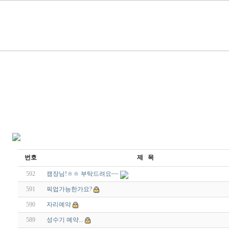
번호
제 목
592
캠장님!ㅎㅎ 부탁드려요~~
591
픽업가능한가요?
590
자리예약
589
성수기 예약...