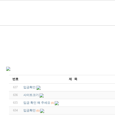
번호
제 목
637
입금확인
636
사이트크기
635
입금 확인 해 주세요
(1)
634
입금확인
(1)